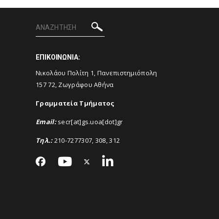
ΕΠΙΚΟΙΝΩΝΙΑ:
Νικολάου Πολίτη 1, Πανεπιστημιόπολη
157 72, Ζωγράφου Αθήνα
Γραμματεία Τμήματος
Email
:
secr[at]gs.uoa[dot]gr
Τηλ.:
210-7277307, 308, 312