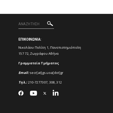
ΕΠΙΚΟΙΝΩΝΙΑ:
Νικολάου Πολίτη 1, Πανεπιστημιόπολη
157 72, Ζωγράφου Αθήνα
Γραμματεία Τμήματος
Email
:
secr[at]gs.uoa[dot]gr
Τηλ.:
210-7277307, 308, 312